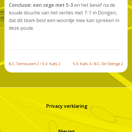
Conclusie: een zege met 5-3
en het besef na de
koude douche van het verlies met 7-1 in Dongen,
dat dit team best een woordje mee kan spreken in
deze poule.
BERICHT NAVIGATIE
B.C. Terneuzen 2 / S.V. Kats 2
S.V. Kats 3 / B.C. De Stenge 2
Privacy verklaring
Nieuws