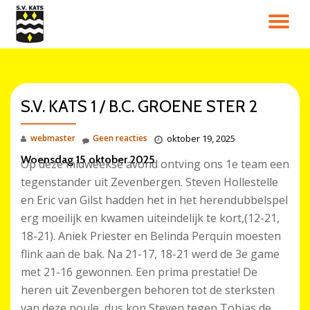
SC
Ga
direct
NA
naar
de
inhoud
S.V. KATS 1 / B.C. GROENE STER 2
webmaster
Geen reacties
oktober 19, 2025
Woensdag 15 oktober 2025
Op deze midweekse avond ontving ons 1e team een
tegenstander uit Zevenbergen. Steven Hollestelle
en Eric van Gilst hadden het in het herendubbelspel
erg moeilijk en kwamen uiteindelijk te kort,(12-21,
18-21). Aniek Priester en Belinda Perquin moesten
flink aan de bak. Na 21-17, 18-21 werd de 3e game
met 21-16 gewonnen. Een prima prestatie! De
heren uit Zevenbergen behoren tot de sterksten
van deze poule, dus kon Steven tegen Tobias de