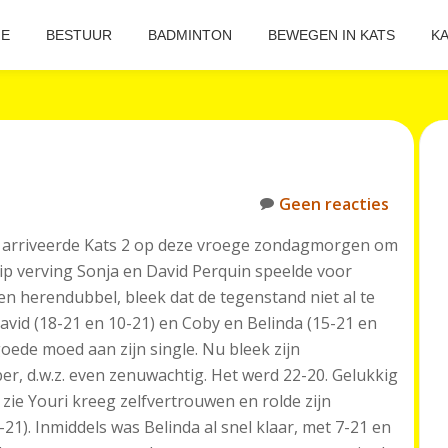
E
BESTUUR
BADMINTON
BEWEGEN IN KATS
KA
Geen reacties
 arriveerde Kats 2 op deze vroege zondagmorgen om
ip verving Sonja en David Perquin speelde voor
en herendubbel, bleek dat de tegenstand niet al te
vid (18-21 en 10-21) en Coby en Belinda (15-21 en
goede moed aan zijn single. Nu bleek zijn
er, d.w.z. even zenuwachtig. Het werd 22-20. Gelukkig
 zie Youri kreeg zelfvertrouwen en rolde zijn
-21). Inmiddels was Belinda al snel klaar, met 7-21 en