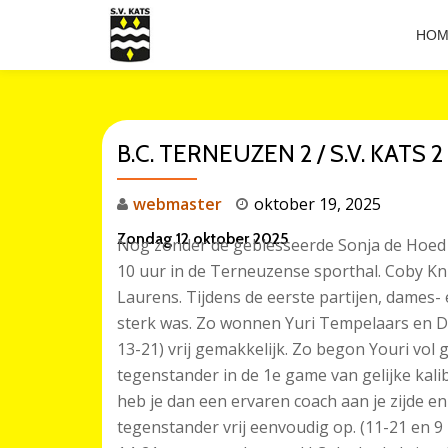
HOM
Ga
direct
naar
de
B.C. TERNEUZEN 2 / S.V. KATS 2
inhoud
webmaster
oktober 19, 2025
Zondag 12 oktober 2025
Nog zonder de geblesseerde Sonja de Hoed
10 uur in de Terneuzense sporthal. Coby Kn
Laurens. Tijdens de eerste partijen, dames- 
sterk was. Zo wonnen Yuri Tempelaars en Da
13-21) vrij gemakkelijk. Zo begon Youri vol 
tegenstander in de 1e game van gelijke kalib
heb je dan een ervaren coach aan je zijde en
tegenstander vrij eenvoudig op. (11-21 en 9 