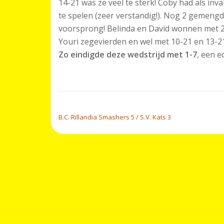
14-21 was ze veel te sterk! Coby had als in
te spelen (zeer verstandig!). Nog 2 gemeng
voorsprong! Belinda en David wonnen met 2 
Youri zegevierden en wel met 10-21 en 13-2
Zo eindigde deze wedstrijd met 1-7
, een e
BERICHT NAVIGATIE
B.C. Rillandia Smashers 5 / S.V. Kats 3