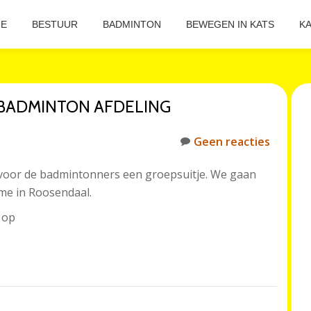
E
BESTUUR
BADMINTON
BEWEGEN IN KATS
KA
E BADMINTON AFDELING
Geen reacties
voor de badmintonners een groepsuitje. We gaan
ome in Roosendaal.
 op