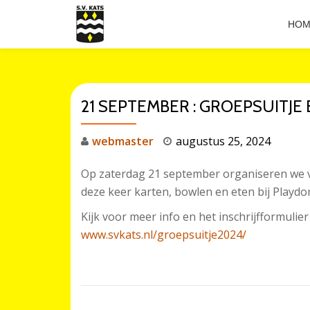
HOM
Ga
direct
naar
de
21 SEPTEMBER : GROEPSUITJ
inhoud
webmaster
augustus 25, 2024
Op zaterdag 21 september organiseren we 
deze keer karten, bowlen en eten bij Playd
Kijk voor meer info en het inschrijfformulier
www.svkats.nl/groepsuitje2024/
BERICHT NAVIGATIE