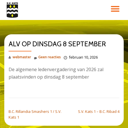
SC
Ga
direct
NA
naar
de
inhoud
ALV OP DINSDAG 8 SEPTEMBER
webmaster
Geen reacties
februari 10, 2026
De algemene ledenvergadering van 2026 zal
plaatsvinden op dinsdag 8 september
BERICHT NAVIGATIE
B.C. Rillandia Smashers 1 / S.V.
S.V. Kats 1 – B.C. Ribad 4
Kats 1