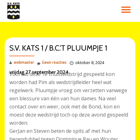
SC
Ga
direct
NA
naar
de
inhoud
S.V. KATS 1 / B.C.’T PLUUMPJE 1
webmaster
Geen reacties
oktober 8, 2024
vrijdag 27 september 2024
Voordat deze 1e thuiswedstrijd gespeeld kon
worden had Pim als wedstrijdleider heel wat
regelwerk. Pluumpje vroeg om verzetten vanwege
een blessure van één van hun dames. Na veel
contact over en weer, ook met de Bond, kon en
moest deze wedstrijd toch op deze avond gespeeld
worden.
GerJan en Steven beten de spits af met hun
herendubbel tegen Dominique Rau en Wouter